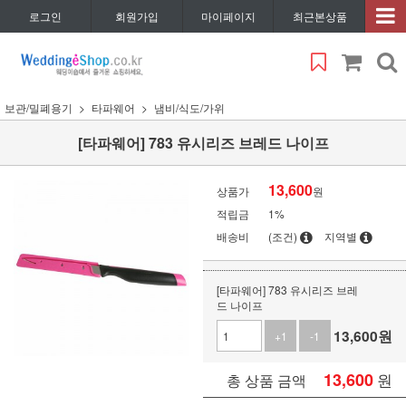
로그인
회원가입
마이페이지
최근본상품
보관/밀폐용기
타파웨어
냄비/식도/가위
[타파웨어] 783 유시리즈 브레드 나이프
13,600
상품가
원
적립금
1%
배송비
(조건)
지역별
[타파웨어] 783 유시리즈 브레
드 나이프
13,600
원
+1
-1
13,600
원
총 상품 금액