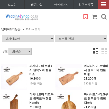
로그인
회원가입
마이페이지
최근본상품
냄비&조리용품
까사니도마
정렬
까사니도마 트램비
까사니도마 트램비
시 원목도마 핸들
시 원목도마 핸들
S 소
M 중
16,800원
23,200원
160원 적립
230원 적립
까사니도마 티크우
까사니도마 티크우
드 원목도마 핸들
드 원목도마 원형
Handle
Circle
71,200원
71,200원