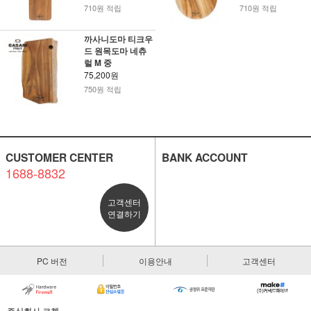
710원 적립
710원 적립
까사니도마 티크우
드 원목도마 네츄
럴 M 중
75,200원
750원 적립
CUSTOMER CENTER
BANK ACCOUNT
1688-8832
고객센터
연결하기
PC 버전
이용안내
고객센터