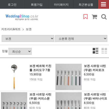
로그인
회원가입
마이페이지
최근본상품
커트러리&매트
보겐
정렬
보겐 베르체 키친
보겐 샤르망 샤틴
툴 조리도구 7종
(무광) 커피포크
15,900원
6,500원
150원 적립
60원 적립
보겐 샤르망 샤틴
보겐 샤르망 샤틴
(무광) 커피스푼
(무광) 버터나이프
6,500원
8,500원
60원 적립
80원 적립