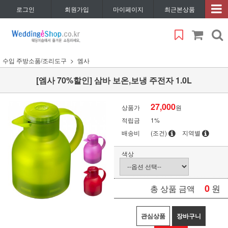
로그인
회원가입
마이페이지
최근본상품
수입 주방소품/조리도구
엠사
[엠사 70%할인] 삼바 보온,보냉 주전자 1.0L
27,000
상품가
원
적립금
1%
배송비
(조건)
지역별
색상
0
원
총 상품 금액
관심상품
장바구니