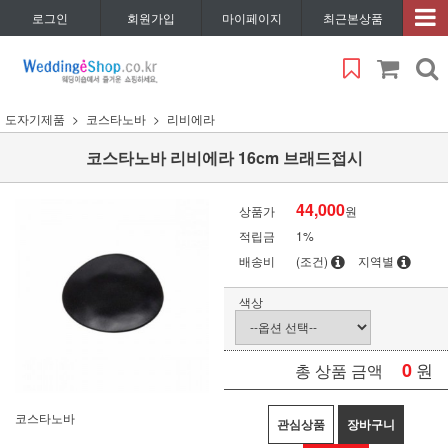
로그인
회원가입
마이페이지
최근본상품
도자기제품
코스타노바
리비에라
코스타노바 리비에라 16cm 브래드접시
44,000
상품가
원
적립금
1%
배송비
(조건)
지역별
색상
0
원
총 상품 금액
코스타노바
관심상품
장바구니