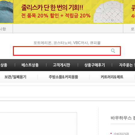
사항
로
,
,
,
포트메리온
코스타노바
VBC까사
큐피폴
바우하우스 캄
소비자가격