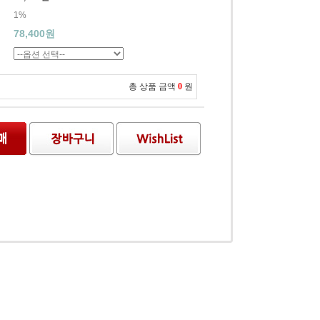
1%
78,400원
총 상품 금액
0
원