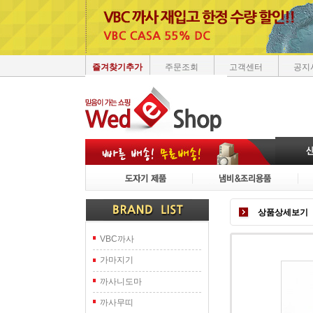
즐겨찾기추가
주문조회
고객센터
공지
상품상세보기
VBC까사
가마지기
까사니도마
까사무띠