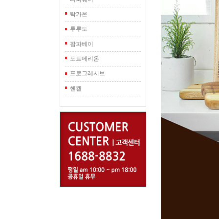
탁가온
투루도
팜파베이
포트메리온
프로그레시브
헨켈