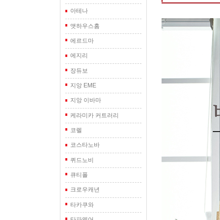
아테나
앳하우스홈
에르드마
에지리
장듀보
지앙 EME
지앙 이바마
케라미카 커트러리
코렐
코스타노바
퀴드노비
큐티폴
크로우캐년
타카쿠와
타파웨어