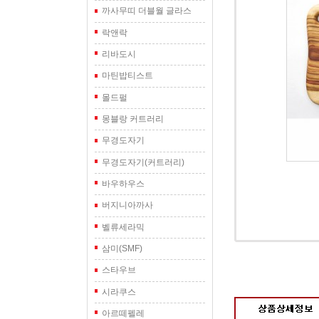
까사무띠 더블월 글라스
락앤락
리바도시
마틴밥티스트
몰드펄
몽블랑 커트러리
무경도자기
무경도자기(커트러리)
바우하우스
버지니아까사
벨류세라믹
삼미(SMF)
스타우브
시라쿠스
아르떼펠레