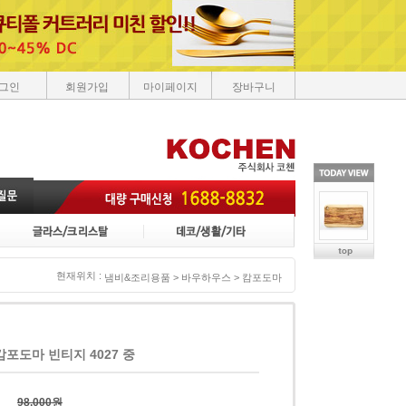
그인
회원가입
마이페이지
장바구니
현재위치 :
냄비&조리용품 >
바우하우스 >
캄포도마
포도마 빈티지 4027 중
98,000원