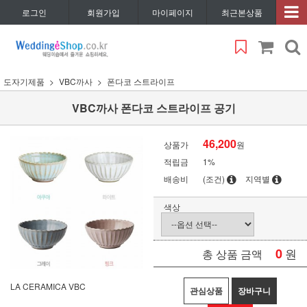
로그인
회원가입
마이페이지
최근본상품
도자기제품
VBC까사
폰다코 스트라이프
VBC까사 폰다코 스트라이프 공기
46,200
상품가
원
적립금
1%
배송비
(조건)
지역별
색상
0
원
총 상품 금액
LA CERAMICA VBC
관심상품
장바구니