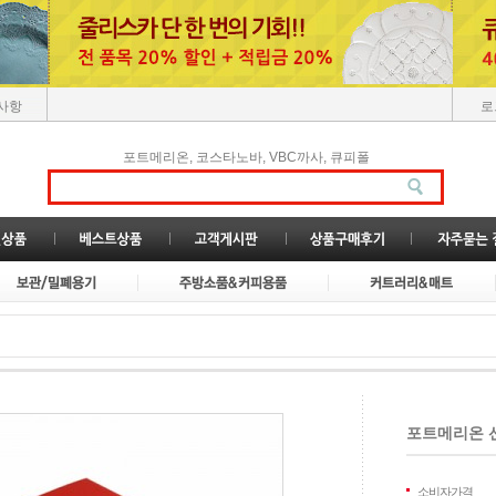
사항
로
,
,
,
포트메리온
코스타노바
VBC까사
큐피폴
포트메리온 선
소비자가격