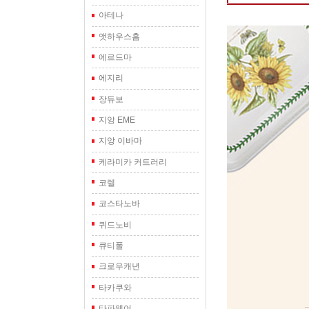
아테나
앳하우스홈
에르드마
에지리
장듀보
지앙 EME
지앙 이바마
케라미카 커트러리
코렐
코스타노바
퀴드노비
큐티폴
크로우캐년
타카쿠와
타파웨어