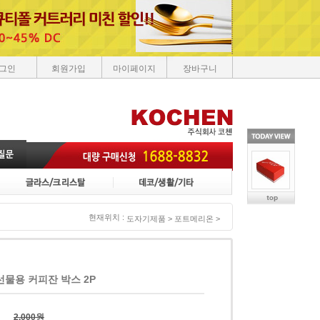
그인
회원가입
마이페이지
장바구니
현재위치 :
도자기제품 >
포트메리온 >
물용 커피잔 박스 2P
2,000원