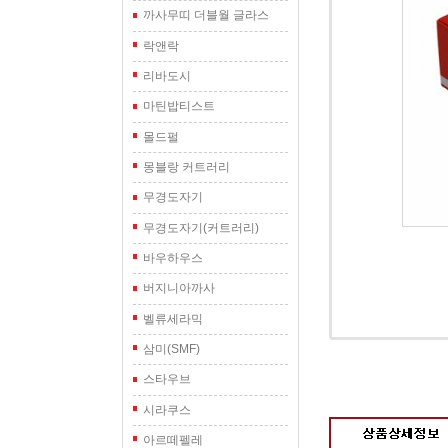
까사무띠 더블월 글라스
락앤락
리바도시
마틴밥티스트
몰드펄
몽블랑 커트러리
무경도자기
무경도자기(커트러리)
바우하우스
버지니아까사
벨류세라믹
삼미(SMF)
스타우브
시라쿠스
아르떼펠레