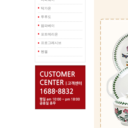
탁가온
투루도
팜파베이
포트메리온
프로그레시브
헨켈