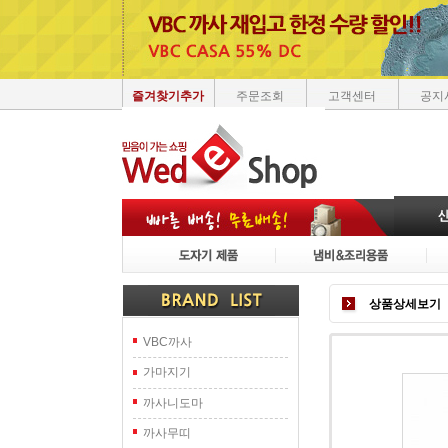
즐겨찾기추가
주문조회
고객센터
공지
상품상세보기
VBC까사
가마지기
까사니도마
까사무띠